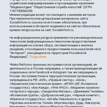
содействия информированию и просвещению населения
"Медиахолдинг "Общественная служба новостей" (ОГРН
1187700006328).
Мнение редакции может не совпадать с мнением авторов.
При перепечатке или цитировании материалов сайта
Socialinform.ru ссылка на источник обязательна, при
использовании в Интернет-изданиях и на сайтах обязательна
прямая гиперссылка на сайт Socialinform.ru.
На информационном ресурсе применяются рекомендательные
технологии (информационные технологии предоставления
информации на основе сбора, систематизации и анализа
сведений, относящихся к предпочтениям пользователей сети
"Интернет", находящихся на территории Российской
Федерации)".
Подробнее
.
*Meta Platforms признана экстремистской организацией, её
деятельность в России запрещена, а также принадлежащие ей
социальные сети Facebook и Instagram так же запрещены в
России. Экстремистские и террористические организации,
запрещенные в РФ: «АУЕ», «Правый сектор», «Азов»,
«Украинская повстанческая армия», «ИГИЛ» (ИГ, Исламское
государство), «Аль-Каида», «УНА-УНСО», «Меджлис крымско-
татарского народа», «Свидетели Иеговы», «Движение Талибан»,
«Исламская группа», «Добровольчий рух», «Чёрный комитет»,
«Мужское государство», «Штабы Навального» и другие.
Перечень иноагентов: Галкин, Моргенштерн, Дудь, Невзоров,
Макаревич, Гордон, Мирон Фёдоров (Оксимирон),