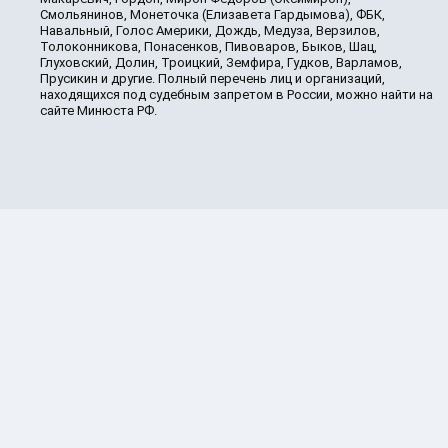
Смольянинов, Монеточка (Елизавета Гардымова), ФБК,
Навальный, Голос Америки, Дождь, Медуза, Верзилов,
Толоконникова, Понасенков, Пивоваров, Быков, Шац,
Глуховский, Долин, Троицкий, Земфира, Гудков, Варламов,
Прусикин и другие. Полный перечень лиц и организаций,
находящихся под судебным запретом в России, можно найти на
сайте Минюста РФ.