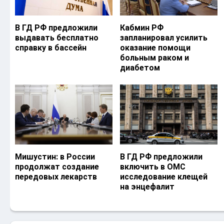
В ГД РФ предложили
Кабмин РФ
выдавать бесплатно
запланировал усилить
справку в бассейн
оказание помощи
больным раком и
диабетом
Мишустин: в России
В ГД РФ предложили
продолжат создание
включить в ОМС
передовых лекарств
исследование клещей
на энцефалит