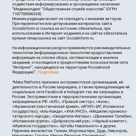
содействия информированию и просвещению населения
"Медиахолдинг "Общественная служба новостей" (ОГРН
1187700006328).
Мнение редакции может не совпадать с мнением авторов.
При перепечатке или цитировании материалов сайта
Socialinform.ru ссылка на источник обязательна, при
использовании в Интернет-изданиях и на сайтах обязательна
прямая гиперссылка на сайт Socialinform.ru.
На информационном ресурсе применяются рекомендательные
технологии (информационные технологии предоставления
информации на основе сбора, систематизации и анализа
сведений, относящихся к предпочтениям пользователей сети
"Интернет", находящихся на территории Российской
Федерации)".
Подробнее
.
*Meta Platforms признана экстремистской организацией, её
деятельность в России запрещена, а также принадлежащие ей
социальные сети Facebook и Instagram так же запрещены в
России. Экстремистские и террористические организации,
запрещенные в РФ: «АУЕ», «Правый сектор», «Азов»,
«Украинская повстанческая армия», «ИГИЛ» (ИГ, Исламское
государство), «Аль-Каида», «УНА-УНСО», «Меджлис крымско-
татарского народа», «Свидетели Иеговы», «Движение Талибан»,
«Исламская группа», «Добровольчий рух», «Чёрный комитет»,
«Мужское государство», «Штабы Навального» и другие.
Перечень иноагентов: Галкин, Моргенштерн, Дудь, Невзоров,
Макаревич, Гордон, Мирон Фёдоров (Оксимирон),