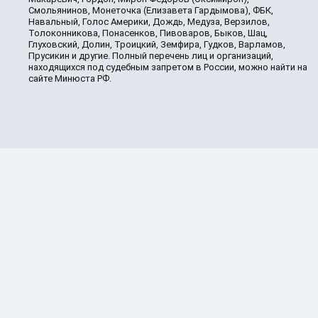
Смольянинов, Монеточка (Елизавета Гардымова), ФБК,
Навальный, Голос Америки, Дождь, Медуза, Верзилов,
Толоконникова, Понасенков, Пивоваров, Быков, Шац,
Глуховский, Долин, Троицкий, Земфира, Гудков, Варламов,
Прусикин и другие. Полный перечень лиц и организаций,
находящихся под судебным запретом в России, можно найти на
сайте Минюста РФ.