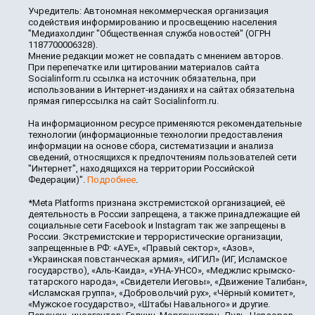
Учредитель: Автономная некоммерческая организация
содействия информированию и просвещению населения
"Медиахолдинг "Общественная служба новостей" (ОГРН
1187700006328).
Мнение редакции может не совпадать с мнением авторов.
При перепечатке или цитировании материалов сайта
Socialinform.ru ссылка на источник обязательна, при
использовании в Интернет-изданиях и на сайтах обязательна
прямая гиперссылка на сайт Socialinform.ru.
На информационном ресурсе применяются рекомендательные
технологии (информационные технологии предоставления
информации на основе сбора, систематизации и анализа
сведений, относящихся к предпочтениям пользователей сети
"Интернет", находящихся на территории Российской
Федерации)".
Подробнее
.
*Meta Platforms признана экстремистской организацией, её
деятельность в России запрещена, а также принадлежащие ей
социальные сети Facebook и Instagram так же запрещены в
России. Экстремистские и террористические организации,
запрещенные в РФ: «АУЕ», «Правый сектор», «Азов»,
«Украинская повстанческая армия», «ИГИЛ» (ИГ, Исламское
государство), «Аль-Каида», «УНА-УНСО», «Меджлис крымско-
татарского народа», «Свидетели Иеговы», «Движение Талибан»,
«Исламская группа», «Добровольчий рух», «Чёрный комитет»,
«Мужское государство», «Штабы Навального» и другие.