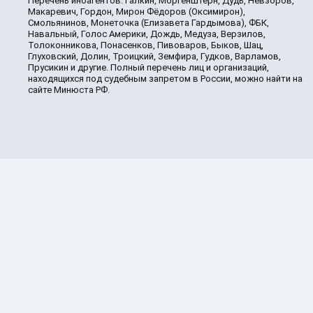
Перечень иноагентов: Галкин, Моргенштерн, Дудь, Невзоров,
Макаревич, Гордон, Мирон Фёдоров (Оксимирон),
Смольянинов, Монеточка (Елизавета Гардымова), ФБК,
Навальный, Голос Америки, Дождь, Медуза, Верзилов,
Толоконникова, Понасенков, Пивоваров, Быков, Шац,
Глуховский, Долин, Троицкий, Земфира, Гудков, Варламов,
Прусикин и другие. Полный перечень лиц и организаций,
находящихся под судебным запретом в России, можно найти на
сайте Минюста РФ.