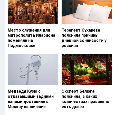
Место служения для
Терапевт Сухарева
митрополита Илариона
пояснила причины
поменяли на
дневной сонливости у
Подмосковье
россиян
Медведя Кузю с
Эксперт Белюга
отказавшими задними
пояснила, в каких
лапами доставили в
количествах правильно
Москву на лечение
есть дыню