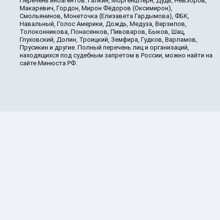
Перечень иноагентов: Галкин, Моргенштерн, Дудь, Невзоров,
Макаревич, Гордон, Мирон Фёдоров (Оксимирон),
Смольянинов, Монеточка (Елизавета Гардымова), ФБК,
Навальный, Голос Америки, Дождь, Медуза, Верзилов,
Толоконникова, Понасенков, Пивоваров, Быков, Шац,
Глуховский, Долин, Троицкий, Земфира, Гудков, Варламов,
Прусикин и другие. Полный перечень лиц и организаций,
находящихся под судебным запретом в России, можно найти на
сайте Минюста РФ.