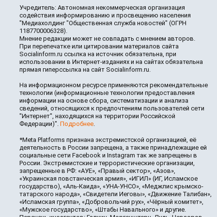
Учредитель: Автономная некоммерческая организация
содействия информированию и просвещению населения
"Медиахолдинг "Общественная служба новостей" (ОГРН
1187700006328).
Мнение редакции может не совпадать с мнением авторов.
При перепечатке или цитировании материалов сайта
Socialinform.ru ссылка на источник обязательна, при
использовании в Интернет-изданиях и на сайтах обязательна
прямая гиперссылка на сайт Socialinform.ru.
На информационном ресурсе применяются рекомендательные
технологии (информационные технологии предоставления
информации на основе сбора, систематизации и анализа
сведений, относящихся к предпочтениям пользователей сети
"Интернет", находящихся на территории Российской
Федерации)".
Подробнее
.
*Meta Platforms признана экстремистской организацией, её
деятельность в России запрещена, а также принадлежащие ей
социальные сети Facebook и Instagram так же запрещены в
России. Экстремистские и террористические организации,
запрещенные в РФ: «АУЕ», «Правый сектор», «Азов»,
«Украинская повстанческая армия», «ИГИЛ» (ИГ, Исламское
государство), «Аль-Каида», «УНА-УНСО», «Меджлис крымско-
татарского народа», «Свидетели Иеговы», «Движение Талибан»,
«Исламская группа», «Добровольчий рух», «Чёрный комитет»,
«Мужское государство», «Штабы Навального» и другие.