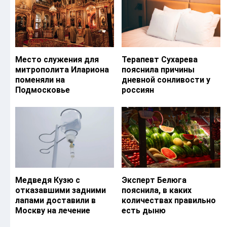
Место служения для
Терапевт Сухарева
митрополита Илариона
пояснила причины
поменяли на
дневной сонливости у
Подмосковье
россиян
Медведя Кузю с
Эксперт Белюга
отказавшими задними
пояснила, в каких
лапами доставили в
количествах правильно
Москву на лечение
есть дыню