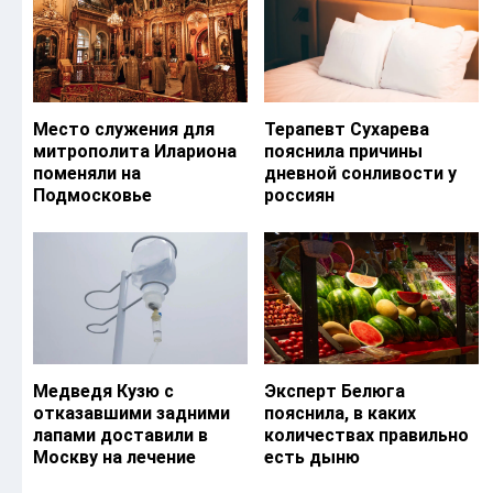
Место служения для
Терапевт Сухарева
митрополита Илариона
пояснила причины
поменяли на
дневной сонливости у
Подмосковье
россиян
Медведя Кузю с
Эксперт Белюга
отказавшими задними
пояснила, в каких
лапами доставили в
количествах правильно
Москву на лечение
есть дыню