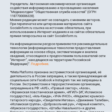
Учредитель: Автономная некоммерческая организация
содействия информированию и просвещению населения
"Медиахолдинг "Общественная служба новостей" (ОГРН
1187700006328).
Мнение редакции может не совпадать с мнением авторов.
При перепечатке или цитировании материалов сайта
Socialinform.ru ссылка на источник обязательна, при
использовании в Интернет-изданиях и на сайтах обязательна
прямая гиперссылка на сайт Socialinform.ru.
На информационном ресурсе применяются рекомендательные
технологии (информационные технологии предоставления
информации на основе сбора, систематизации и анализа
сведений, относящихся к предпочтениям пользователей сети
"Интернет", находящихся на территории Российской
Федерации)".
Подробнее
.
*Meta Platforms признана экстремистской организацией, её
деятельность в России запрещена, а также принадлежащие ей
социальные сети Facebook и Instagram так же запрещены в
России. Экстремистские и террористические организации,
запрещенные в РФ: «АУЕ», «Правый сектор», «Азов»,
«Украинская повстанческая армия», «ИГИЛ» (ИГ, Исламское
государство), «Аль-Каида», «УНА-УНСО», «Меджлис крымско-
татарского народа», «Свидетели Иеговы», «Движение Талибан»,
«Исламская группа», «Добровольчий рух», «Чёрный комитет»,
«Мужское государство», «Штабы Навального» и другие.