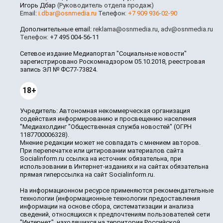
Игорь Дбар
(Руководитель отдела продаж)
Email:
i.dbar@osnmedia.ru
Телефон:
+7 909 936-02-90
Дополнительные email:
reklama@osnmedia.ru
,
adv@osnmedia.ru
Телефон:
+7 495 004-56-11
Сетевое издание Медиапортал "Социальные новости"
зарегистрировано Роскомнадзором 05.10.2018, реестровая
запись ЭЛ № ФС77-73824.
18+
Учредитель: Автономная некоммерческая организация
содействия информированию и просвещению населения
"Медиахолдинг "Общественная служба новостей" (ОГРН
1187700006328).
Мнение редакции может не совпадать с мнением авторов.
При перепечатке или цитировании материалов сайта
Socialinform.ru ссылка на источник обязательна, при
использовании в Интернет-изданиях и на сайтах обязательна
прямая гиперссылка на сайт Socialinform.ru.
На информационном ресурсе применяются рекомендательные
технологии (информационные технологии предоставления
информации на основе сбора, систематизации и анализа
сведений, относящихся к предпочтениям пользователей сети
"Интернет", находящихся на территории Российской