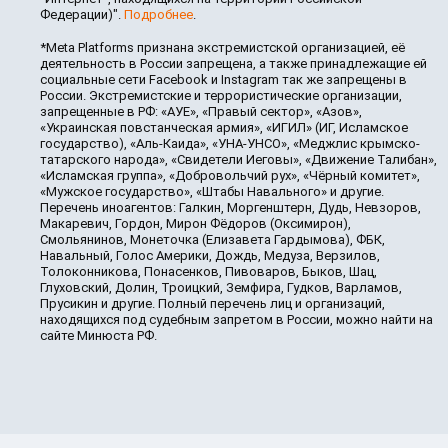
Федерации)".
Подробнее
.
*Meta Platforms признана экстремистской организацией, её
деятельность в России запрещена, а также принадлежащие ей
социальные сети Facebook и Instagram так же запрещены в
России. Экстремистские и террористические организации,
запрещенные в РФ: «АУЕ», «Правый сектор», «Азов»,
«Украинская повстанческая армия», «ИГИЛ» (ИГ, Исламское
государство), «Аль-Каида», «УНА-УНСО», «Меджлис крымско-
татарского народа», «Свидетели Иеговы», «Движение Талибан»,
«Исламская группа», «Добровольчий рух», «Чёрный комитет»,
«Мужское государство», «Штабы Навального» и другие.
Перечень иноагентов: Галкин, Моргенштерн, Дудь, Невзоров,
Макаревич, Гордон, Мирон Фёдоров (Оксимирон),
Смольянинов, Монеточка (Елизавета Гардымова), ФБК,
Навальный, Голос Америки, Дождь, Медуза, Верзилов,
Толоконникова, Понасенков, Пивоваров, Быков, Шац,
Глуховский, Долин, Троицкий, Земфира, Гудков, Варламов,
Прусикин и другие. Полный перечень лиц и организаций,
находящихся под судебным запретом в России, можно найти на
сайте Минюста РФ.