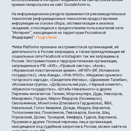
прямая гиперссылка на сайт Socialinform.ru.
На информационном ресурсе применяются рекомендательные
технологии (информационные технологии предоставления
информации на основе сбора, систематизации и анализа
сведений, относящихся к предпочтениям пользователей сети
"Интернет", находящихся на территории Российской
Федерации)".
Подробнее
.
*Meta Platforms признана экстремистской организацией, её
деятельность в России запрещена, а также принадлежащие ей
социальные сети Facebook и Instagram так же запрещены в
России. Экстремистские и террористические организации,
запрещенные в РФ: «АУЕ», «Правый сектор», «Азов»,
«Украинская повстанческая армия», «ИГИЛ» (ИГ, Исламское
государство), «Аль-Каида», «УНА-УНСО», «Меджлис крымско-
татарского народа», «Свидетели Иеговы», «Движение Талибан»,
«Исламская группа», «Добровольчий рух», «Чёрный комитет»,
«Мужское государство», «Штабы Навального» и другие.
Перечень иноагентов: Галкин, Моргенштерн, Дудь, Невзоров,
Макаревич, Гордон, Мирон Фёдоров (Оксимирон),
Смольянинов, Монеточка (Елизавета Гардымова), ФБК,
Навальный, Голос Америки, Дождь, Медуза, Верзилов,
Толоконникова, Понасенков, Пивоваров, Быков, Шац,
Глуховский, Долин, Троицкий, Земфира, Гудков, Варламов,
Прусикин и другие. Полный перечень лиц и организаций,
находящихся под судебным запретом в России, можно найти на