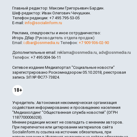
Главный редактор: Максим Григорьевич Бардин.
Шеф-редактор: Иван Олегович Чечушкин.
Телефон редакции: +7 495 795-53-05
E-mail:
info@socialinform.ru
Реклама, спецпроекты и иное сотрудничество:
Игорь Дбар
(Руководитель отдела продаж)
Email:
i.dbar@osnmedia.ru
Телефон:
+7 909 936-02-90
Дополнительные email:
reklama@osnmedia.ru
,
adv@osnmedia.ru
Телефон:
+7 495 004-56-11
Сетевое издание Медиапортал "Социальные новости"
зарегистрировано Роскомнадзором 05.10.2018, реестровая
запись ЭЛ № ФС77-73824.
18+
Учредитель: Автономная некоммерческая организация
содействия информированию и просвещению населения
"Медиахолдинг "Общественная служба новостей" (ОГРН
1187700006328).
Мнение редакции может не совпадать с мнением авторов.
При перепечатке или цитировании материалов сайта
Socialinform.ru ссылка на источник обязательна, при
использовании в Интернет-изданиях и на сайтах обязательна