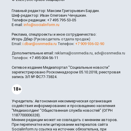
Главный редактор: Максим Григорьевич Бардин.
Шеф-редактор: Иван Олегович Чечушкин.
Телефон редакции: +7 495 795-53-05
E-mail:
info@socialinform.ru
Реклама, спецпроекты и иное сотрудничество:
Игорь Дбар
(Руководитель отдела продаж)
Email:
i.dbar@osnmedia.ru
Телефон:
+7 909 936-02-90
Дополнительные email:
reklama@osnmedia.ru
,
adv@osnmedia.ru
Телефон:
+7 495 004-56-11
Сетевое издание Медиапортал "Социальные новости"
зарегистрировано Роскомнадзором 05.10.2018, реестровая
запись ЭЛ № ФС77-73824.
18+
Учредитель: Автономная некоммерческая организация
содействия информированию и просвещению населения
"Медиахолдинг "Общественная служба новостей" (ОГРН
1187700006328).
Мнение редакции может не совпадать с мнением авторов.
При перепечатке или цитировании материалов сайта
Socialinform.ru ссылка на источник обязательна, при