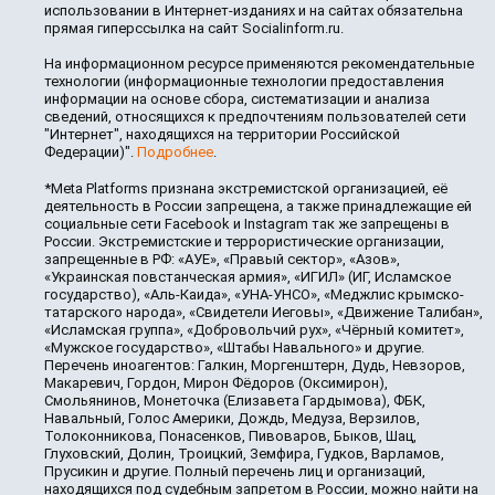
использовании в Интернет-изданиях и на сайтах обязательна
прямая гиперссылка на сайт Socialinform.ru.
На информационном ресурсе применяются рекомендательные
технологии (информационные технологии предоставления
информации на основе сбора, систематизации и анализа
сведений, относящихся к предпочтениям пользователей сети
"Интернет", находящихся на территории Российской
Федерации)".
Подробнее
.
*Meta Platforms признана экстремистской организацией, её
деятельность в России запрещена, а также принадлежащие ей
социальные сети Facebook и Instagram так же запрещены в
России. Экстремистские и террористические организации,
запрещенные в РФ: «АУЕ», «Правый сектор», «Азов»,
«Украинская повстанческая армия», «ИГИЛ» (ИГ, Исламское
государство), «Аль-Каида», «УНА-УНСО», «Меджлис крымско-
татарского народа», «Свидетели Иеговы», «Движение Талибан»,
«Исламская группа», «Добровольчий рух», «Чёрный комитет»,
«Мужское государство», «Штабы Навального» и другие.
Перечень иноагентов: Галкин, Моргенштерн, Дудь, Невзоров,
Макаревич, Гордон, Мирон Фёдоров (Оксимирон),
Смольянинов, Монеточка (Елизавета Гардымова), ФБК,
Навальный, Голос Америки, Дождь, Медуза, Верзилов,
Толоконникова, Понасенков, Пивоваров, Быков, Шац,
Глуховский, Долин, Троицкий, Земфира, Гудков, Варламов,
Прусикин и другие. Полный перечень лиц и организаций,
находящихся под судебным запретом в России, можно найти на