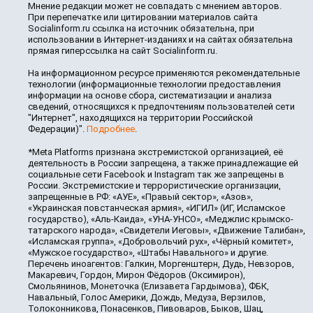
Мнение редакции может не совпадать с мнением авторов.
При перепечатке или цитировании материалов сайта
Socialinform.ru ссылка на источник обязательна, при
использовании в Интернет-изданиях и на сайтах обязательна
прямая гиперссылка на сайт Socialinform.ru.
На информационном ресурсе применяются рекомендательные
технологии (информационные технологии предоставления
информации на основе сбора, систематизации и анализа
сведений, относящихся к предпочтениям пользователей сети
"Интернет", находящихся на территории Российской
Федерации)".
Подробнее
.
*Meta Platforms признана экстремистской организацией, её
деятельность в России запрещена, а также принадлежащие ей
социальные сети Facebook и Instagram так же запрещены в
России. Экстремистские и террористические организации,
запрещенные в РФ: «АУЕ», «Правый сектор», «Азов»,
«Украинская повстанческая армия», «ИГИЛ» (ИГ, Исламское
государство), «Аль-Каида», «УНА-УНСО», «Меджлис крымско-
татарского народа», «Свидетели Иеговы», «Движение Талибан»,
«Исламская группа», «Добровольчий рух», «Чёрный комитет»,
«Мужское государство», «Штабы Навального» и другие.
Перечень иноагентов: Галкин, Моргенштерн, Дудь, Невзоров,
Макаревич, Гордон, Мирон Фёдоров (Оксимирон),
Смольянинов, Монеточка (Елизавета Гардымова), ФБК,
Навальный, Голос Америки, Дождь, Медуза, Верзилов,
Толоконникова, Понасенков, Пивоваров, Быков, Шац,