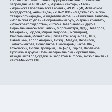
России. Экстремистские и террористические организации,
запрещенные в РФ: «АУЕ», «Правый сектор», «Азов»,
«Украинская повстанческая армия», «ИГИЛ» (ИГ, Исламское
государство), «Аль-Каида», «УНА-УНСО», «Меджлис крымско-
татарского народа», «Свидетели Иеговы», «Движение Талибан»,
«Исламская группа», «Добровольчий рух», «Чёрный комитет»,
«Мужское государство», «Штабы Навального» и другие.
Перечень иноагентов: Галкин, Моргенштерн, Дудь, Невзоров,
Макаревич, Гордон, Мирон Фёдоров (Оксимирон),
Смольянинов, Монеточка (Елизавета Гардымова), ФБК,
Навальный, Голос Америки, Дождь, Медуза, Верзилов,
Толоконникова, Понасенков, Пивоваров, Быков, Шац,
Глуховский, Долин, Троицкий, Земфира, Гудков, Варламов,
Прусикин и другие. Полный перечень лиц и организаций,
находящихся под судебным запретом в России, можно найти на
сайте Минюста РФ.