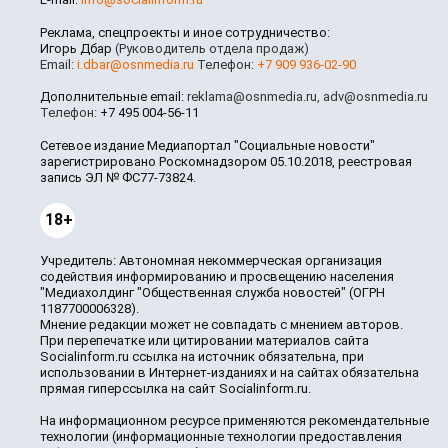
Реклама, спецпроекты и иное сотрудничество:
Игорь Дбар
(Руководитель отдела продаж)
Email:
i.dbar@osnmedia.ru
Телефон:
+7 909 936-02-90
Дополнительные email:
reklama@osnmedia.ru
,
adv@osnmedia.ru
Телефон:
+7 495 004-56-11
Сетевое издание Медиапортал "Социальные новости"
зарегистрировано Роскомнадзором 05.10.2018, реестровая
запись ЭЛ № ФС77-73824.
18+
Учредитель: Автономная некоммерческая организация
содействия информированию и просвещению населения
"Медиахолдинг "Общественная служба новостей" (ОГРН
1187700006328).
Мнение редакции может не совпадать с мнением авторов.
При перепечатке или цитировании материалов сайта
Socialinform.ru ссылка на источник обязательна, при
использовании в Интернет-изданиях и на сайтах обязательна
прямая гиперссылка на сайт Socialinform.ru.
На информационном ресурсе применяются рекомендательные
технологии (информационные технологии предоставления