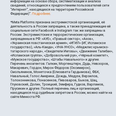
информации на основе сбора, систематизации и анализа
сведений, относящихся к предпочтениям пользователей сети
"Интернет", находящихся на территории Российской
Федерации)".
Подробнее
.
*Meta Platforms признана экстремистской организацией, её
деятельность в России запрещена, а также принадлежащие ей
социальные сети Facebook и Instagram так же запрещены в
России. Экстремистские и террористические организации,
запрещенные в РФ: «АУЕ», «Правый сектор», «Азов»,
«Украинская повстанческая армия», «ИГИЛ» (ИГ, Исламское
государство), «Аль-Каида», «УНА-УНСО», «Меджлис крымско-
татарского народа», «Свидетели Иеговы», «Движение Талибан»,
«Исламская группа», «Добровольчий рух», «Чёрный комитет»,
«Мужское государство», «Штабы Навального» и другие.
Перечень иноагентов: Галкин, Моргенштерн, Дудь, Невзоров,
Макаревич, Гордон, Мирон Фёдоров (Оксимирон),
Смольянинов, Монеточка (Елизавета Гардымова), ФБК,
Навальный, Голос Америки, Дождь, Медуза, Верзилов,
Толоконникова, Понасенков, Пивоваров, Быков, Шац,
Глуховский, Долин, Троицкий, Земфира, Гудков, Варламов,
Прусикин и другие. Полный перечень лиц и организаций,
находящихся под судебным запретом в России, можно найти на
сайте Минюста РФ.