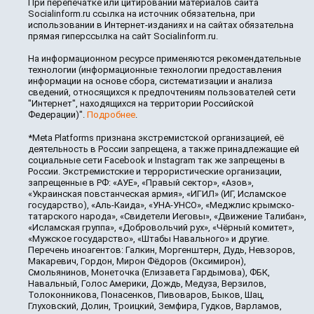
При перепечатке или цитировании материалов сайта
Socialinform.ru ссылка на источник обязательна, при
использовании в Интернет-изданиях и на сайтах обязательна
прямая гиперссылка на сайт Socialinform.ru.
На информационном ресурсе применяются рекомендательные
технологии (информационные технологии предоставления
информации на основе сбора, систематизации и анализа
сведений, относящихся к предпочтениям пользователей сети
"Интернет", находящихся на территории Российской
Федерации)".
Подробнее
.
*Meta Platforms признана экстремистской организацией, её
деятельность в России запрещена, а также принадлежащие ей
социальные сети Facebook и Instagram так же запрещены в
России. Экстремистские и террористические организации,
запрещенные в РФ: «АУЕ», «Правый сектор», «Азов»,
«Украинская повстанческая армия», «ИГИЛ» (ИГ, Исламское
государство), «Аль-Каида», «УНА-УНСО», «Меджлис крымско-
татарского народа», «Свидетели Иеговы», «Движение Талибан»,
«Исламская группа», «Добровольчий рух», «Чёрный комитет»,
«Мужское государство», «Штабы Навального» и другие.
Перечень иноагентов: Галкин, Моргенштерн, Дудь, Невзоров,
Макаревич, Гордон, Мирон Фёдоров (Оксимирон),
Смольянинов, Монеточка (Елизавета Гардымова), ФБК,
Навальный, Голос Америки, Дождь, Медуза, Верзилов,
Толоконникова, Понасенков, Пивоваров, Быков, Шац,
Глуховский, Долин, Троицкий, Земфира, Гудков, Варламов,