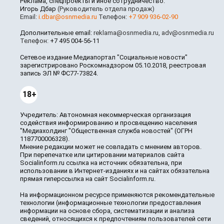
Реклама, спецпроекты и иное сотрудничество:
Игорь Дбар
(Руководитель отдела продаж)
Email:
i.dbar@osnmedia.ru
Телефон:
+7 909 936-02-90
Дополнительные email:
reklama@osnmedia.ru
,
adv@osnmedia.ru
Телефон:
+7 495 004-56-11
Сетевое издание Медиапортал "Социальные новости"
зарегистрировано Роскомнадзором 05.10.2018, реестровая
запись ЭЛ № ФС77-73824.
18+
Учредитель: Автономная некоммерческая организация
содействия информированию и просвещению населения
"Медиахолдинг "Общественная служба новостей" (ОГРН
1187700006328).
Мнение редакции может не совпадать с мнением авторов.
При перепечатке или цитировании материалов сайта
Socialinform.ru ссылка на источник обязательна, при
использовании в Интернет-изданиях и на сайтах обязательна
прямая гиперссылка на сайт Socialinform.ru.
На информационном ресурсе применяются рекомендательные
технологии (информационные технологии предоставления
информации на основе сбора, систематизации и анализа
сведений, относящихся к предпочтениям пользователей сети