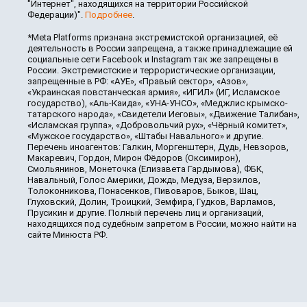
"Интернет", находящихся на территории Российской
Федерации)".
Подробнее
.
*Meta Platforms признана экстремистской организацией, её
деятельность в России запрещена, а также принадлежащие ей
социальные сети Facebook и Instagram так же запрещены в
России. Экстремистские и террористические организации,
запрещенные в РФ: «АУЕ», «Правый сектор», «Азов»,
«Украинская повстанческая армия», «ИГИЛ» (ИГ, Исламское
государство), «Аль-Каида», «УНА-УНСО», «Меджлис крымско-
татарского народа», «Свидетели Иеговы», «Движение Талибан»,
«Исламская группа», «Добровольчий рух», «Чёрный комитет»,
«Мужское государство», «Штабы Навального» и другие.
Перечень иноагентов: Галкин, Моргенштерн, Дудь, Невзоров,
Макаревич, Гордон, Мирон Фёдоров (Оксимирон),
Смольянинов, Монеточка (Елизавета Гардымова), ФБК,
Навальный, Голос Америки, Дождь, Медуза, Верзилов,
Толоконникова, Понасенков, Пивоваров, Быков, Шац,
Глуховский, Долин, Троицкий, Земфира, Гудков, Варламов,
Прусикин и другие. Полный перечень лиц и организаций,
находящихся под судебным запретом в России, можно найти на
сайте Минюста РФ.