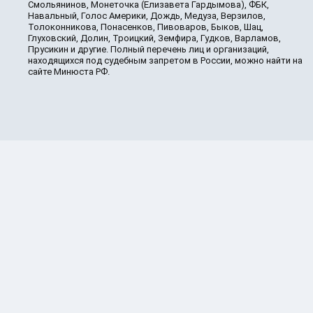
Смольянинов, Монеточка (Елизавета Гардымова), ФБК,
Навальный, Голос Америки, Дождь, Медуза, Верзилов,
Толоконникова, Понасенков, Пивоваров, Быков, Шац,
Глуховский, Долин, Троицкий, Земфира, Гудков, Варламов,
Прусикин и другие. Полный перечень лиц и организаций,
находящихся под судебным запретом в России, можно найти на
сайте Минюста РФ.