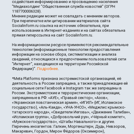
содействия информированию и просвещению населения
"Медиахолдинг "Общественная служба новостей" (ОГРН
1187700006328).
Мнение редакции может не совпадать с мнением авторов.
При перепечатке или цитировании материалов сайта
Socialinform.ru ссылка на источник обязательна, при
использовании в Интернет-изданиях и на сайтах обязательна
прямая гиперссылка на сайт Socialinform.ru.
На информационном ресурсе применяются рекомендательные
технологии (информационные технологии предоставления
информации на основе сбора, систематизации и анализа
сведений, относящихся к предпочтениям пользователей сети
"Интернет", находящихся на территории Российской
Федерации)".
Подробнее
.
*Meta Platforms признана экстремистской организацией, её
деятельность в России запрещена, а также принадлежащие ей
социальные сети Facebook и Instagram так же запрещены в
России. Экстремистские и террористические организации,
запрещенные в РФ: «АУЕ», «Правый сектор», «Азов»,
«Украинская повстанческая армия», «ИГИЛ» (ИГ, Исламское
государство), «Аль-Каида», «УНА-УНСО», «Меджлис крымско-
татарского народа», «Свидетели Иеговы», «Движение Талибан»,
«Исламская группа», «Добровольчий рух», «Чёрный комитет»,
«Мужское государство», «Штабы Навального» и другие.
Перечень иноагентов: Галкин, Моргенштерн, Дудь, Невзоров,
Макаревич, Гордон, Мирон Фёдоров (Оксимирон),