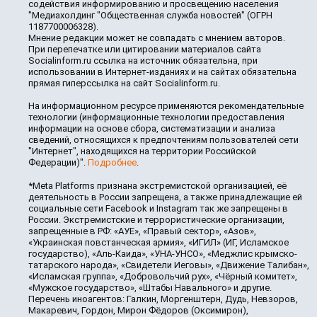
содействия информированию и просвещению населения
"Медиахолдинг "Общественная служба новостей" (ОГРН
1187700006328).
Мнение редакции может не совпадать с мнением авторов.
При перепечатке или цитировании материалов сайта
Socialinform.ru ссылка на источник обязательна, при
использовании в Интернет-изданиях и на сайтах обязательна
прямая гиперссылка на сайт Socialinform.ru.
На информационном ресурсе применяются рекомендательные
технологии (информационные технологии предоставления
информации на основе сбора, систематизации и анализа
сведений, относящихся к предпочтениям пользователей сети
"Интернет", находящихся на территории Российской
Федерации)".
Подробнее
.
*Meta Platforms признана экстремистской организацией, её
деятельность в России запрещена, а также принадлежащие ей
социальные сети Facebook и Instagram так же запрещены в
России. Экстремистские и террористические организации,
запрещенные в РФ: «АУЕ», «Правый сектор», «Азов»,
«Украинская повстанческая армия», «ИГИЛ» (ИГ, Исламское
государство), «Аль-Каида», «УНА-УНСО», «Меджлис крымско-
татарского народа», «Свидетели Иеговы», «Движение Талибан»,
«Исламская группа», «Добровольчий рух», «Чёрный комитет»,
«Мужское государство», «Штабы Навального» и другие.
Перечень иноагентов: Галкин, Моргенштерн, Дудь, Невзоров,
Макаревич, Гордон, Мирон Фёдоров (Оксимирон),