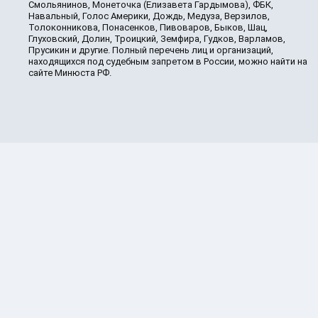
Смольянинов, Монеточка (Елизавета Гардымова), ФБК,
Навальный, Голос Америки, Дождь, Медуза, Верзилов,
Толоконникова, Понасенков, Пивоваров, Быков, Шац,
Глуховский, Долин, Троицкий, Земфира, Гудков, Варламов,
Прусикин и другие. Полный перечень лиц и организаций,
находящихся под судебным запретом в России, можно найти на
сайте Минюста РФ.