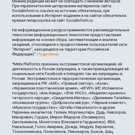
Мнение редакции может не совпадать с мнением авторов.
При перепечатке или цитировании материалов сайта
Socialinform.ru ссылка на источник обязательна, при
использовании в Интернет-изданиях и на сайтах обязательна
прямая гиперссылка на сайт Socialinform.ru.
На информационном ресурсе применяются рекомендательные
технологии (информационные технологии предоставления
информации на основе сбора, систематизации и анализа
сведений, относящихся к предпочтениям пользователей сети
"Интернет", находящихся на территории Российской
Федерации)".
Подробнее
.
*Meta Platforms признана экстремистской организацией, её
деятельность в России запрещена, а также принадлежащие ей
социальные сети Facebook и Instagram так же запрещены в
России. Экстремистские и террористические организации,
запрещенные в РФ: «АУЕ», «Правый сектор», «Азов»,
«Украинская повстанческая армия», «ИГИЛ» (ИГ, Исламское
государство), «Аль-Каида», «УНА-УНСО», «Меджлис крымско-
татарского народа», «Свидетели Иеговы», «Движение Талибан»,
«Исламская группа», «Добровольчий рух», «Чёрный комитет»,
«Мужское государство», «Штабы Навального» и другие.
Перечень иноагентов: Галкин, Моргенштерн, Дудь, Невзоров,
Макаревич, Гордон, Мирон Фёдоров (Оксимирон),
Смольянинов, Монеточка (Елизавета Гардымова), ФБК,
Навальный, Голос Америки, Дождь, Медуза, Верзилов,
Толоконникова, Понасенков, Пивоваров, Быков, Шац,