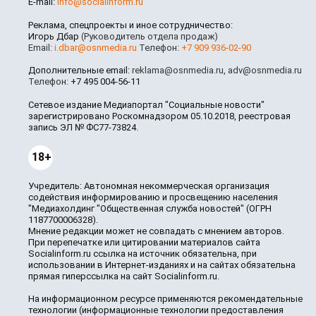
E-mail:
info@socialinform.ru
Реклама, спецпроекты и иное сотрудничество:
Игорь Дбар
(Руководитель отдела продаж)
Email:
i.dbar@osnmedia.ru
Телефон:
+7 909 936-02-90
Дополнительные email:
reklama@osnmedia.ru
,
adv@osnmedia.ru
Телефон:
+7 495 004-56-11
Сетевое издание Медиапортал "Социальные новости"
зарегистрировано Роскомнадзором 05.10.2018, реестровая
запись ЭЛ № ФС77-73824.
18+
Учредитель: Автономная некоммерческая организация
содействия информированию и просвещению населения
"Медиахолдинг "Общественная служба новостей" (ОГРН
1187700006328).
Мнение редакции может не совпадать с мнением авторов.
При перепечатке или цитировании материалов сайта
Socialinform.ru ссылка на источник обязательна, при
использовании в Интернет-изданиях и на сайтах обязательна
прямая гиперссылка на сайт Socialinform.ru.
На информационном ресурсе применяются рекомендательные
технологии (информационные технологии предоставления