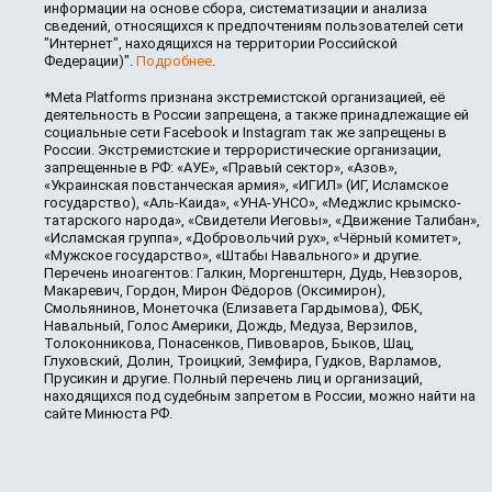
информации на основе сбора, систематизации и анализа
сведений, относящихся к предпочтениям пользователей сети
"Интернет", находящихся на территории Российской
Федерации)".
Подробнее
.
*Meta Platforms признана экстремистской организацией, её
деятельность в России запрещена, а также принадлежащие ей
социальные сети Facebook и Instagram так же запрещены в
России. Экстремистские и террористические организации,
запрещенные в РФ: «АУЕ», «Правый сектор», «Азов»,
«Украинская повстанческая армия», «ИГИЛ» (ИГ, Исламское
государство), «Аль-Каида», «УНА-УНСО», «Меджлис крымско-
татарского народа», «Свидетели Иеговы», «Движение Талибан»,
«Исламская группа», «Добровольчий рух», «Чёрный комитет»,
«Мужское государство», «Штабы Навального» и другие.
Перечень иноагентов: Галкин, Моргенштерн, Дудь, Невзоров,
Макаревич, Гордон, Мирон Фёдоров (Оксимирон),
Смольянинов, Монеточка (Елизавета Гардымова), ФБК,
Навальный, Голос Америки, Дождь, Медуза, Верзилов,
Толоконникова, Понасенков, Пивоваров, Быков, Шац,
Глуховский, Долин, Троицкий, Земфира, Гудков, Варламов,
Прусикин и другие. Полный перечень лиц и организаций,
находящихся под судебным запретом в России, можно найти на
сайте Минюста РФ.