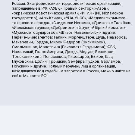
России. Экстремистские и террористические организации,
запрещенные в РФ: «АУЕ», «Правый сектор», «Азов»,
«Украинская повстанческая армия», «ИГИЛ» (ИГ, Исламское
государство), «Аль-Каида», «УНА-УНСО», «Меджлис крымско-
татарского народа», «Свидетели Иеговы», «Движение Талибан»,
«Исламская группа», «Добровольчий рух», «Чёрный комитет»,
«Мужское государство», «Штабы Навального» и другие.
Перечень иноагентов: Галкин, Моргенштерн, Дудь, Невзоров,
Макаревич, Гордон, Мирон Фёдоров (Оксимирон),
Смольянинов, Монеточка (Елизавета Гардымова), ФБК,
Навальный, Голос Америки, Дождь, Медуза, Верзилов,
Толоконникова, Понасенков, Пивоваров, Быков, Шац,
Глуховский, Долин, Троицкий, Земфира, Гудков, Варламов,
Прусикин и другие. Полный перечень лиц и организаций,
находящихся под судебным запретом в России, можно найти на
сайте Минюста РФ.