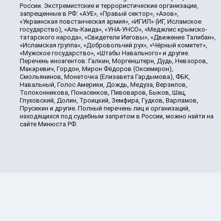
России. Экстремистские и террористические организации,
запрещенные в РФ: «АУЕ», «Правый сектор», «Азов»,
«Украинская повстанческая армия», «ИГИЛ» (ИГ, Исламское
государство), «Аль-Каида», «УНА-УНСО», «Меджлис крымско-
татарского народа», «Свидетели Иеговы», «Движение Талибан»,
«Исламская группа», «Добровольчий рух», «Чёрный комитет»,
«Мужское государство», «Штабы Навального» и другие.
Перечень иноагентов: Галкин, Моргенштерн, Дудь, Невзоров,
Макаревич, Гордон, Мирон Фёдоров (Оксимирон),
Смольянинов, Монеточка (Елизавета Гардымова), ФБК,
Навальный, Голос Америки, Дождь, Медуза, Верзилов,
Толоконникова, Понасенков, Пивоваров, Быков, Шац,
Глуховский, Долин, Троицкий, Земфира, Гудков, Варламов,
Прусикин и другие. Полный перечень лиц и организаций,
находящихся под судебным запретом в России, можно найти на
сайте Минюста РФ.