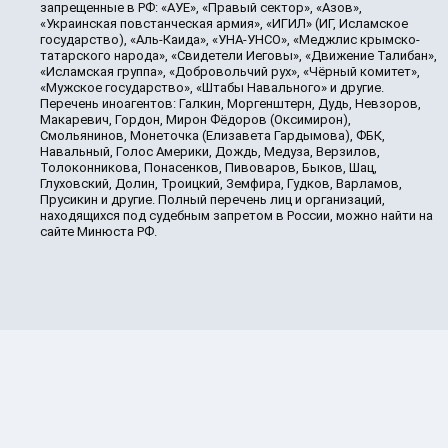
запрещенные в РФ: «АУЕ», «Правый сектор», «Азов»,
«Украинская повстанческая армия», «ИГИЛ» (ИГ, Исламское
государство), «Аль-Каида», «УНА-УНСО», «Меджлис крымско-
татарского народа», «Свидетели Иеговы», «Движение Талибан»,
«Исламская группа», «Добровольчий рух», «Чёрный комитет»,
«Мужское государство», «Штабы Навального» и другие.
Перечень иноагентов: Галкин, Моргенштерн, Дудь, Невзоров,
Макаревич, Гордон, Мирон Фёдоров (Оксимирон),
Смольянинов, Монеточка (Елизавета Гардымова), ФБК,
Навальный, Голос Америки, Дождь, Медуза, Верзилов,
Толоконникова, Понасенков, Пивоваров, Быков, Шац,
Глуховский, Долин, Троицкий, Земфира, Гудков, Варламов,
Прусикин и другие. Полный перечень лиц и организаций,
находящихся под судебным запретом в России, можно найти на
сайте Минюста РФ.