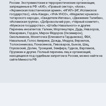
России. Экстремистские и террористические организации,
запрещенные в РФ: «АУЕ», «Правый сектор», «Азов»,
«Украинская повстанческая армия», «ИГИЛ» (ИГ, Исламское
государство), «Аль-Каида», «УНА-УНСО», «Меджлис крымско-
татарского народа», «Свидетели Иеговы», «Движение Талибан»,
«Исламская группа», «Добровольчий рух», «Чёрный комитет»,
«Мужское государство», «Штабы Навального» и другие.
Перечень иноагентов: Галкин, Моргенштерн, Дудь, Невзоров,
Макаревич, Гордон, Мирон Фёдоров (Оксимирон),
Смольянинов, Монеточка (Елизавета Гардымова), ФБК,
Навальный, Голос Америки, Дождь, Медуза, Верзилов,
Толоконникова, Понасенков, Пивоваров, Быков, Шац,
Глуховский, Долин, Троицкий, Земфира, Гудков, Варламов,
Прусикин и другие. Полный перечень лиц и организаций,
находящихся под судебным запретом в России, можно найти на
сайте Минюста РФ.