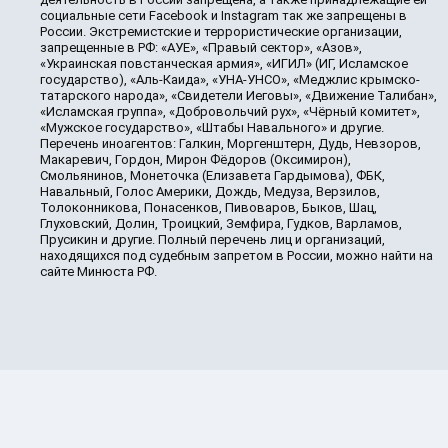
социальные сети Facebook и Instagram так же запрещены в
России. Экстремистские и террористические организации,
запрещенные в РФ: «АУЕ», «Правый сектор», «Азов»,
«Украинская повстанческая армия», «ИГИЛ» (ИГ, Исламское
государство), «Аль-Каида», «УНА-УНСО», «Меджлис крымско-
татарского народа», «Свидетели Иеговы», «Движение Талибан»,
«Исламская группа», «Добровольчий рух», «Чёрный комитет»,
«Мужское государство», «Штабы Навального» и другие.
Перечень иноагентов: Галкин, Моргенштерн, Дудь, Невзоров,
Макаревич, Гордон, Мирон Фёдоров (Оксимирон),
Смольянинов, Монеточка (Елизавета Гардымова), ФБК,
Навальный, Голос Америки, Дождь, Медуза, Верзилов,
Толоконникова, Понасенков, Пивоваров, Быков, Шац,
Глуховский, Долин, Троицкий, Земфира, Гудков, Варламов,
Прусикин и другие. Полный перечень лиц и организаций,
находящихся под судебным запретом в России, можно найти на
сайте Минюста РФ.