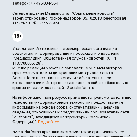
Телефон:
+7 495 004-56-11
Сетевое издание Медиапортал "Социальные новости"
зарегистрировано Роскомнадзором 05.10.2018, реестровая
запись ЭЛ № ФС77-73824.
18+
Учредитель: Автономная некоммерческая организация
содействия информированию и просвещению населения
"Медиахолдинг "Общественная служба новостей" (ОГРН
1187700006328).
Мнение редакции может не совпадать с мнением авторов.
При перепечатке или цитировании материалов сайта
Socialinform.ru ссылка на источник обязательна, при
использовании в Интернет-изданиях и на сайтах обязательна
прямая гиперссылка на сайт Socialinform.ru.
На информационном ресурсе применяются рекомендательные
технологии (информационные технологии предоставления
информации на основе сбора, систематизации и анализа
сведений, относящихся к предпочтениям пользователей сети
"Интернет", находящихся на территории Российской
Федерации)".
Подробнее
.
*Meta Platforms признана экстремистской организацией, её
деятельность в России запрещена, а также принадлежащие ей