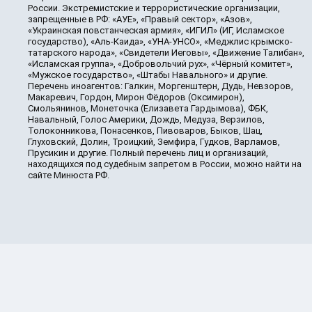
России. Экстремистские и террористические организации,
запрещенные в РФ: «АУЕ», «Правый сектор», «Азов»,
«Украинская повстанческая армия», «ИГИЛ» (ИГ, Исламское
государство), «Аль-Каида», «УНА-УНСО», «Меджлис крымско-
татарского народа», «Свидетели Иеговы», «Движение Талибан»,
«Исламская группа», «Добровольчий рух», «Чёрный комитет»,
«Мужское государство», «Штабы Навального» и другие.
Перечень иноагентов: Галкин, Моргенштерн, Дудь, Невзоров,
Макаревич, Гордон, Мирон Фёдоров (Оксимирон),
Смольянинов, Монеточка (Елизавета Гардымова), ФБК,
Навальный, Голос Америки, Дождь, Медуза, Верзилов,
Толоконникова, Понасенков, Пивоваров, Быков, Шац,
Глуховский, Долин, Троицкий, Земфира, Гудков, Варламов,
Прусикин и другие. Полный перечень лиц и организаций,
находящихся под судебным запретом в России, можно найти на
сайте Минюста РФ.