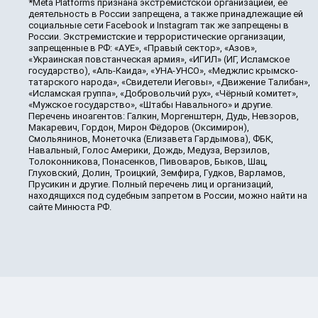
*Meta Platforms признана экстремистской организацией, её
деятельность в России запрещена, а также принадлежащие ей
социальные сети Facebook и Instagram так же запрещены в
России. Экстремистские и террористические организации,
запрещенные в РФ: «АУЕ», «Правый сектор», «Азов»,
«Украинская повстанческая армия», «ИГИЛ» (ИГ, Исламское
государство), «Аль-Каида», «УНА-УНСО», «Меджлис крымско-
татарского народа», «Свидетели Иеговы», «Движение Талибан»,
«Исламская группа», «Добровольчий рух», «Чёрный комитет»,
«Мужское государство», «Штабы Навального» и другие.
Перечень иноагентов: Галкин, Моргенштерн, Дудь, Невзоров,
Макаревич, Гордон, Мирон Фёдоров (Оксимирон),
Смольянинов, Монеточка (Елизавета Гардымова), ФБК,
Навальный, Голос Америки, Дождь, Медуза, Верзилов,
Толоконникова, Понасенков, Пивоваров, Быков, Шац,
Глуховский, Долин, Троицкий, Земфира, Гудков, Варламов,
Прусикин и другие. Полный перечень лиц и организаций,
находящихся под судебным запретом в России, можно найти на
сайте Минюста РФ.