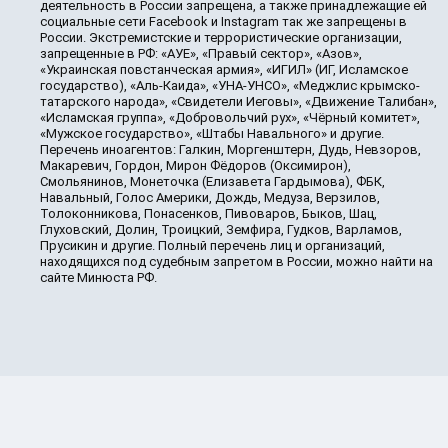
деятельность в России запрещена, а также принадлежащие ей
социальные сети Facebook и Instagram так же запрещены в
России. Экстремистские и террористические организации,
запрещенные в РФ: «АУЕ», «Правый сектор», «Азов»,
«Украинская повстанческая армия», «ИГИЛ» (ИГ, Исламское
государство), «Аль-Каида», «УНА-УНСО», «Меджлис крымско-
татарского народа», «Свидетели Иеговы», «Движение Талибан»,
«Исламская группа», «Добровольчий рух», «Чёрный комитет»,
«Мужское государство», «Штабы Навального» и другие.
Перечень иноагентов: Галкин, Моргенштерн, Дудь, Невзоров,
Макаревич, Гордон, Мирон Фёдоров (Оксимирон),
Смольянинов, Монеточка (Елизавета Гардымова), ФБК,
Навальный, Голос Америки, Дождь, Медуза, Верзилов,
Толоконникова, Понасенков, Пивоваров, Быков, Шац,
Глуховский, Долин, Троицкий, Земфира, Гудков, Варламов,
Прусикин и другие. Полный перечень лиц и организаций,
находящихся под судебным запретом в России, можно найти на
сайте Минюста РФ.