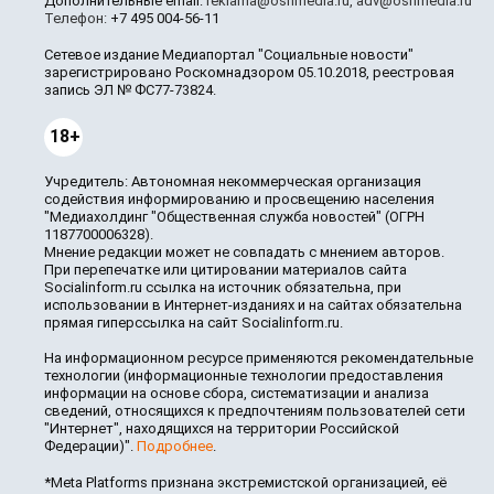
Дополнительные email:
reklama@osnmedia.ru
,
adv@osnmedia.ru
Телефон:
+7 495 004-56-11
Сетевое издание Медиапортал "Социальные новости"
зарегистрировано Роскомнадзором 05.10.2018, реестровая
запись ЭЛ № ФС77-73824.
18+
Учредитель: Автономная некоммерческая организация
содействия информированию и просвещению населения
"Медиахолдинг "Общественная служба новостей" (ОГРН
1187700006328).
Мнение редакции может не совпадать с мнением авторов.
При перепечатке или цитировании материалов сайта
Socialinform.ru ссылка на источник обязательна, при
использовании в Интернет-изданиях и на сайтах обязательна
прямая гиперссылка на сайт Socialinform.ru.
На информационном ресурсе применяются рекомендательные
технологии (информационные технологии предоставления
информации на основе сбора, систематизации и анализа
сведений, относящихся к предпочтениям пользователей сети
"Интернет", находящихся на территории Российской
Федерации)".
Подробнее
.
*Meta Platforms признана экстремистской организацией, её