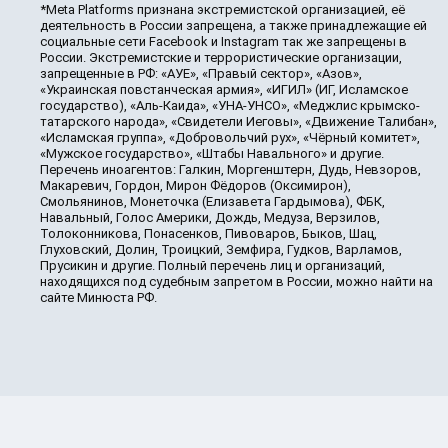
*Meta Platforms признана экстремистской организацией, её
деятельность в России запрещена, а также принадлежащие ей
социальные сети Facebook и Instagram так же запрещены в
России. Экстремистские и террористические организации,
запрещенные в РФ: «АУЕ», «Правый сектор», «Азов»,
«Украинская повстанческая армия», «ИГИЛ» (ИГ, Исламское
государство), «Аль-Каида», «УНА-УНСО», «Меджлис крымско-
татарского народа», «Свидетели Иеговы», «Движение Талибан»,
«Исламская группа», «Добровольчий рух», «Чёрный комитет»,
«Мужское государство», «Штабы Навального» и другие.
Перечень иноагентов: Галкин, Моргенштерн, Дудь, Невзоров,
Макаревич, Гордон, Мирон Фёдоров (Оксимирон),
Смольянинов, Монеточка (Елизавета Гардымова), ФБК,
Навальный, Голос Америки, Дождь, Медуза, Верзилов,
Толоконникова, Понасенков, Пивоваров, Быков, Шац,
Глуховский, Долин, Троицкий, Земфира, Гудков, Варламов,
Прусикин и другие. Полный перечень лиц и организаций,
находящихся под судебным запретом в России, можно найти на
сайте Минюста РФ.