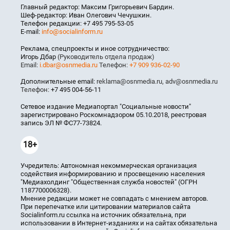
Главный редактор: Максим Григорьевич Бардин.
Шеф-редактор: Иван Олегович Чечушкин.
Телефон редакции: +7 495 795-53-05
E-mail:
info@socialinform.ru
Реклама, спецпроекты и иное сотрудничество:
Игорь Дбар
(Руководитель отдела продаж)
Email:
i.dbar@osnmedia.ru
Телефон:
+7 909 936-02-90
Дополнительные email:
reklama@osnmedia.ru
,
adv@osnmedia.ru
Телефон:
+7 495 004-56-11
Сетевое издание Медиапортал "Социальные новости"
зарегистрировано Роскомнадзором 05.10.2018, реестровая
запись ЭЛ № ФС77-73824.
18+
Учредитель: Автономная некоммерческая организация
содействия информированию и просвещению населения
"Медиахолдинг "Общественная служба новостей" (ОГРН
1187700006328).
Мнение редакции может не совпадать с мнением авторов.
При перепечатке или цитировании материалов сайта
Socialinform.ru ссылка на источник обязательна, при
использовании в Интернет-изданиях и на сайтах обязательна