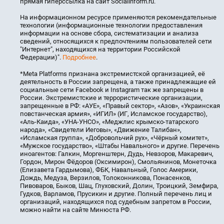
прямая гиперссылка на сайт Socialinform.ru.
На информационном ресурсе применяются рекомендательные
технологии (информационные технологии предоставления
информации на основе сбора, систематизации и анализа
сведений, относящихся к предпочтениям пользователей сети
"Интернет", находящихся на территории Российской
Федерации)".
Подробнее
.
*Meta Platforms признана экстремистской организацией, её
деятельность в России запрещена, а также принадлежащие ей
социальные сети Facebook и Instagram так же запрещены в
России. Экстремистские и террористические организации,
запрещенные в РФ: «АУЕ», «Правый сектор», «Азов», «Украинская
повстанческая армия», «ИГИЛ» (ИГ, Исламское государство),
«Аль-Каида», «УНА-УНСО», «Меджлис крымско-татарского
народа», «Свидетели Иеговы», «Движение Талибан»,
«Исламская группа», «Добровольчий рух», «Чёрный комитет»,
«Мужское государство», «Штабы Навального» и другие. Перечень
иноагентов: Галкин, Моргенштерн, Дудь, Невзоров, Макаревич,
Гордон, Мирон Фёдоров (Оксимирон), Смольянинов, Монеточка
(Елизавета Гардымова), ФБК, Навальный, Голос Америки,
Дождь, Медуза, Верзилов, Толоконникова, Понасенков,
Пивоваров, Быков, Шац, Глуховский, Долин, Троицкий, Земфира,
Гудков, Варламов, Прусикин и другие. Полный перечень лиц и
организаций, находящихся под судебным запретом в России,
можно найти на сайте Минюста РФ.