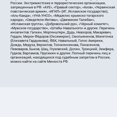
России. Экстремистские и террористические организации,
запрещенные в РФ: «АУЕ», «Правый сектор», «Азов», «Украинская
повстанческая армия», «ИГИЛ» (ИГ, Исламское государство),
«Аль-Каида», «УНА-УНСО», «Меджлис крымско-татарского
народа», «Свидетели Иеговы», «Движение Талибан»,
«Исламская группа», «Добровольчий рух», «Чёрный комитет»,
«Мужское государство», «Штабы Навального» и другие. Перечень
иноагентов: Галкин, Моргенштерн, Дудь, Невзоров, Макаревич,
Гордон, Мирон Фёдоров (Оксимирон), Смольянинов, Монеточка
(Елизавета Гардымова), ФБК, Навальный, Голос Америки,
Дождь, Медуза, Верзилов, Толоконникова, Понасенков,
Пивоваров, Быков, Шац, Глуховский, Долин, Троицкий, Земфира,
Гудков, Варламов, Прусикин и другие. Полный перечень лиц и
организаций, находящихся под судебным запретом в России,
можно найти на сайте Минюста РФ.