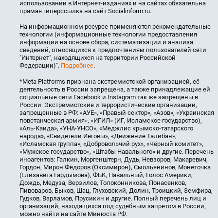
использовании в Интернет-изданиях и на сайтах обязательна
прямая гиперссылка на сайт Socialinform.ru.
На информационном ресурсе применяются рекомендательные
технологии (информационные технологии предоставления
информации на основе сбора, систематизации и анализа
сведений, относящихся к предпочтениям пользователей сети
"Интернет", находящихся на территории Российской
Федерации)".
Подробнее
.
*Meta Platforms признана экстремистской организацией, её
деятельность в России запрещена, а также принадлежащие ей
социальные сети Facebook и Instagram так же запрещены в
России. Экстремистские и террористические организации,
запрещенные в РФ: «АУЕ», «Правый сектор», «Азов», «Украинская
повстанческая армия», «ИГИЛ» (ИГ, Исламское государство),
«Аль-Каида», «УНА-УНСО», «Меджлис крымско-татарского
народа», «Свидетели Иеговы», «Движение Талибан»,
«Исламская группа», «Добровольчий рух», «Чёрный комитет»,
«Мужское государство», «Штабы Навального» и другие. Перечень
иноагентов: Галкин, Моргенштерн, Дудь, Невзоров, Макаревич,
Гордон, Мирон Фёдоров (Оксимирон), Смольянинов, Монеточка
(Елизавета Гардымова), ФБК, Навальный, Голос Америки,
Дождь, Медуза, Верзилов, Толоконникова, Понасенков,
Пивоваров, Быков, Шац, Глуховский, Долин, Троицкий, Земфира,
Гудков, Варламов, Прусикин и другие. Полный перечень лиц и
организаций, находящихся под судебным запретом в России,
можно найти на сайте Минюста РФ.