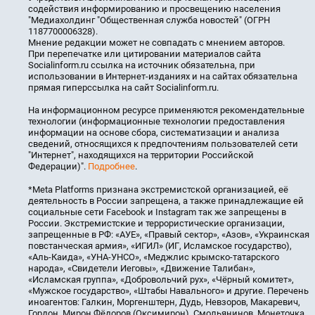
содействия информированию и просвещению населения
"Медиахолдинг "Общественная служба новостей" (ОГРН
1187700006328).
Мнение редакции может не совпадать с мнением авторов.
При перепечатке или цитировании материалов сайта
Socialinform.ru ссылка на источник обязательна, при
использовании в Интернет-изданиях и на сайтах обязательна
прямая гиперссылка на сайт Socialinform.ru.
На информационном ресурсе применяются рекомендательные
технологии (информационные технологии предоставления
информации на основе сбора, систематизации и анализа
сведений, относящихся к предпочтениям пользователей сети
"Интернет", находящихся на территории Российской
Федерации)".
Подробнее
.
*Meta Platforms признана экстремистской организацией, её
деятельность в России запрещена, а также принадлежащие ей
социальные сети Facebook и Instagram так же запрещены в
России. Экстремистские и террористические организации,
запрещенные в РФ: «АУЕ», «Правый сектор», «Азов», «Украинская
повстанческая армия», «ИГИЛ» (ИГ, Исламское государство),
«Аль-Каида», «УНА-УНСО», «Меджлис крымско-татарского
народа», «Свидетели Иеговы», «Движение Талибан»,
«Исламская группа», «Добровольчий рух», «Чёрный комитет»,
«Мужское государство», «Штабы Навального» и другие. Перечень
иноагентов: Галкин, Моргенштерн, Дудь, Невзоров, Макаревич,
Гордон, Мирон Фёдоров (Оксимирон), Смольянинов, Монеточка