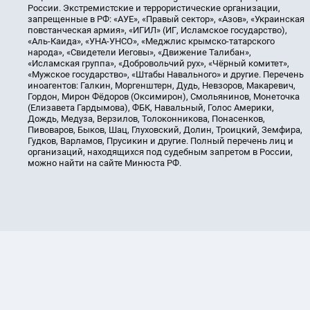
России. Экстремистские и террористические организации,
запрещенные в РФ: «АУЕ», «Правый сектор», «Азов», «Украинская
повстанческая армия», «ИГИЛ» (ИГ, Исламское государство),
«Аль-Каида», «УНА-УНСО», «Меджлис крымско-татарского
народа», «Свидетели Иеговы», «Движение Талибан»,
«Исламская группа», «Добровольчий рух», «Чёрный комитет»,
«Мужское государство», «Штабы Навального» и другие. Перечень
иноагентов: Галкин, Моргенштерн, Дудь, Невзоров, Макаревич,
Гордон, Мирон Фёдоров (Оксимирон), Смольянинов, Монеточка
(Елизавета Гардымова), ФБК, Навальный, Голос Америки,
Дождь, Медуза, Верзилов, Толоконникова, Понасенков,
Пивоваров, Быков, Шац, Глуховский, Долин, Троицкий, Земфира,
Гудков, Варламов, Прусикин и другие. Полный перечень лиц и
организаций, находящихся под судебным запретом в России,
можно найти на сайте Минюста РФ.