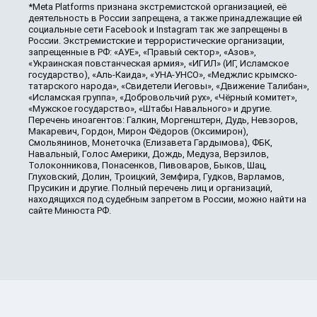
*Meta Platforms признана экстремистской организацией, её
деятельность в России запрещена, а также принадлежащие ей
социальные сети Facebook и Instagram так же запрещены в
России. Экстремистские и террористические организации,
запрещенные в РФ: «АУЕ», «Правый сектор», «Азов»,
«Украинская повстанческая армия», «ИГИЛ» (ИГ, Исламское
государство), «Аль-Каида», «УНА-УНСО», «Меджлис крымско-
татарского народа», «Свидетели Иеговы», «Движение Талибан»,
«Исламская группа», «Добровольчий рух», «Чёрный комитет»,
«Мужское государство», «Штабы Навального» и другие.
Перечень иноагентов: Галкин, Моргенштерн, Дудь, Невзоров,
Макаревич, Гордон, Мирон Фёдоров (Оксимирон),
Смольянинов, Монеточка (Елизавета Гардымова), ФБК,
Навальный, Голос Америки, Дождь, Медуза, Верзилов,
Толоконникова, Понасенков, Пивоваров, Быков, Шац,
Глуховский, Долин, Троицкий, Земфира, Гудков, Варламов,
Прусикин и другие. Полный перечень лиц и организаций,
находящихся под судебным запретом в России, можно найти на
сайте Минюста РФ.