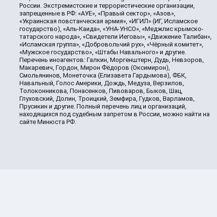
России. Экстремистские и террористические организации,
запрещенные в РФ: «АУЕ», «Правый сектор», «Азов»,
«Украинская повстанческая армия», «ИГИЛ» (ИГ, Исламское
государство), «Аль-Каида», «УНА-УНСО», «Меджлис крымско-
татарского народа», «Свидетели Иеговы», «Движение Талибан»,
«Исламская группа», «Добровольчий рух», «Чёрный комитет»,
«Мужское государство», «Штабы Навального» и другие.
Перечень иноагентов: Галкин, Моргенштерн, Дудь, Невзоров,
Макаревич, Гордон, Мирон Фёдоров (Оксимирон),
Смольянинов, Монеточка (Елизавета Гардымова), ФБК,
Навальный, Голос Америки, Дождь, Медуза, Верзилов,
Толоконникова, Понасенков, Пивоваров, Быков, Шац,
Глуховский, Долин, Троицкий, Земфира, Гудков, Варламов,
Прусикин и другие. Полный перечень лиц и организаций,
находящихся под судебным запретом в России, можно найти на
сайте Минюста РФ.