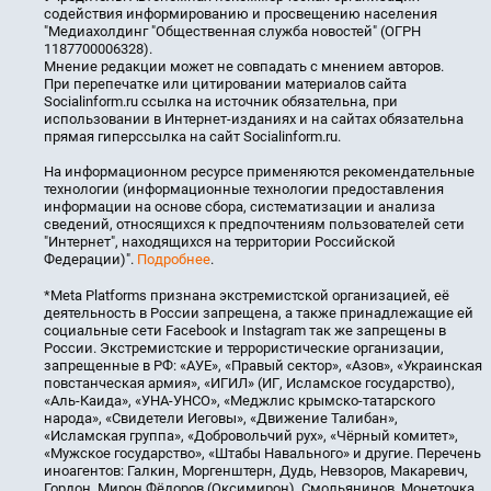
содействия информированию и просвещению населения
"Медиахолдинг "Общественная служба новостей" (ОГРН
1187700006328).
Мнение редакции может не совпадать с мнением авторов.
При перепечатке или цитировании материалов сайта
Socialinform.ru ссылка на источник обязательна, при
использовании в Интернет-изданиях и на сайтах обязательна
прямая гиперссылка на сайт Socialinform.ru.
На информационном ресурсе применяются рекомендательные
технологии (информационные технологии предоставления
информации на основе сбора, систематизации и анализа
сведений, относящихся к предпочтениям пользователей сети
"Интернет", находящихся на территории Российской
Федерации)".
Подробнее
.
*Meta Platforms признана экстремистской организацией, её
деятельность в России запрещена, а также принадлежащие ей
социальные сети Facebook и Instagram так же запрещены в
России. Экстремистские и террористические организации,
запрещенные в РФ: «АУЕ», «Правый сектор», «Азов», «Украинская
повстанческая армия», «ИГИЛ» (ИГ, Исламское государство),
«Аль-Каида», «УНА-УНСО», «Меджлис крымско-татарского
народа», «Свидетели Иеговы», «Движение Талибан»,
«Исламская группа», «Добровольчий рух», «Чёрный комитет»,
«Мужское государство», «Штабы Навального» и другие. Перечень
иноагентов: Галкин, Моргенштерн, Дудь, Невзоров, Макаревич,
Гордон, Мирон Фёдоров (Оксимирон), Смольянинов, Монеточка