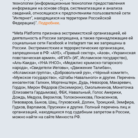
технологии (информационные технологии предоставления
информации на основе сбора, систематизации и анализа
сведений, относящихся к предпочтениям пользователей сети
"Интернет", находящихся на территории Российской
Федерации)".
Подробнее
.
*Meta Platforms признана экстремистской организацией, её
деятельность в России запрещена, а также принадлежащие ей
социальные сети Facebook и Instagram так же запрещены в
России. Экстремистские и террористические организации,
запрещенные в РФ: «АУЕ», «Правый сектор», «Азов», «Украинская
повстанческая армия», «ИГИЛ» (ИГ, Исламское государство),
«Аль-Каида», «УНА-УНСО», «Меджлис крымско-татарского
народа», «Свидетели Иеговы», «Движение Талибан»,
«Исламская группа», «Добровольчий рух», «Чёрный комитет»,
«Мужское государство», «Штабы Навального» и другие. Перечень
иноагентов: Галкин, Моргенштерн, Дудь, Невзоров, Макаревич,
Гордон, Мирон Фёдоров (Оксимирон), Смольянинов, Монеточка
(Елизавета Гардымова), ФБК, Навальный, Голос Америки,
Дождь, Медуза, Верзилов, Толоконникова, Понасенков,
Пивоваров, Быков, Шац, Глуховский, Долин, Троицкий, Земфира,
Гудков, Варламов, Прусикин и другие. Полный перечень лиц и
организаций, находящихся под судебным запретом в России,
можно найти на сайте Минюста РФ.