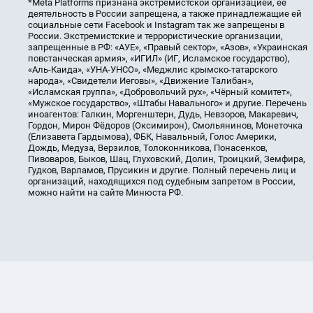
*Meta Platforms признана экстремистской организацией, её
деятельность в России запрещена, а также принадлежащие ей
социальные сети Facebook и Instagram так же запрещены в
России. Экстремистские и террористические организации,
запрещенные в РФ: «АУЕ», «Правый сектор», «Азов», «Украинская
повстанческая армия», «ИГИЛ» (ИГ, Исламское государство),
«Аль-Каида», «УНА-УНСО», «Меджлис крымско-татарского
народа», «Свидетели Иеговы», «Движение Талибан»,
«Исламская группа», «Добровольчий рух», «Чёрный комитет»,
«Мужское государство», «Штабы Навального» и другие. Перечень
иноагентов: Галкин, Моргенштерн, Дудь, Невзоров, Макаревич,
Гордон, Мирон Фёдоров (Оксимирон), Смольянинов, Монеточка
(Елизавета Гардымова), ФБК, Навальный, Голос Америки,
Дождь, Медуза, Верзилов, Толоконникова, Понасенков,
Пивоваров, Быков, Шац, Глуховский, Долин, Троицкий, Земфира,
Гудков, Варламов, Прусикин и другие. Полный перечень лиц и
организаций, находящихся под судебным запретом в России,
можно найти на сайте Минюста РФ.