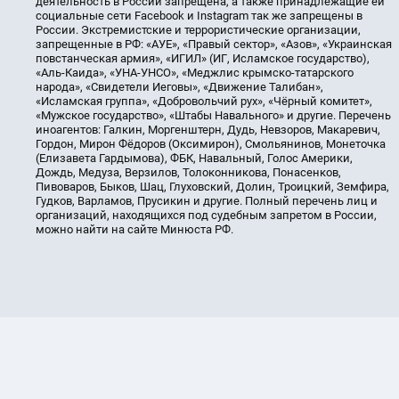
деятельность в России запрещена, а также принадлежащие ей
социальные сети Facebook и Instagram так же запрещены в
России. Экстремистские и террористические организации,
запрещенные в РФ: «АУЕ», «Правый сектор», «Азов», «Украинская
повстанческая армия», «ИГИЛ» (ИГ, Исламское государство),
«Аль-Каида», «УНА-УНСО», «Меджлис крымско-татарского
народа», «Свидетели Иеговы», «Движение Талибан»,
«Исламская группа», «Добровольчий рух», «Чёрный комитет»,
«Мужское государство», «Штабы Навального» и другие. Перечень
иноагентов: Галкин, Моргенштерн, Дудь, Невзоров, Макаревич,
Гордон, Мирон Фёдоров (Оксимирон), Смольянинов, Монеточка
(Елизавета Гардымова), ФБК, Навальный, Голос Америки,
Дождь, Медуза, Верзилов, Толоконникова, Понасенков,
Пивоваров, Быков, Шац, Глуховский, Долин, Троицкий, Земфира,
Гудков, Варламов, Прусикин и другие. Полный перечень лиц и
организаций, находящихся под судебным запретом в России,
можно найти на сайте Минюста РФ.