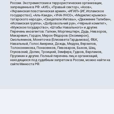
России. Экстремистские и террористические организации,
запрещенные в РФ: «АУЕ», «Правый сектор», «Азов»,
«Украинская повстанческая армия», «ИГИЛ» (ИГ, Исламское
государство), «Аль-Каида», «УНА-УНСО», «Меджлис крымско-
татарского народа», «Свидетели Иеговы», «Движение Талибан»,
«Исламская группа», «Добровольчий рух», «Чёрный комитет»,
«Мужское государство», «Штабы Навального» и другие.
Перечень иноагентов: Галкин, Моргенштерн, Дудь, Невзоров,
Макаревич, Гордон, Мирон Фёдоров (Оксимирон),
Смольянинов, Монеточка (Елизавета Гардымова), ФБК,
Навальный, Голос Америки, Дождь, Медуза, Верзилов,
Толоконникова, Понасенков, Пивоваров, Быков, Шац,
Глуховский, Долин, Троицкий, Земфира, Гудков, Варламов,
Прусикин и другие. Полный перечень лиц и организаций,
находящихся под судебным запретом в России, можно найти на
сайте Минюста РФ.