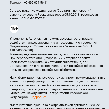
Телефон:
+7 495 004-56-11
Сетевое издание Медиапортал "Социальные новости"
зарегистрировано Роскомнадзором 05.10.2018, реестровая
запись ЭЛ № ФС77-73824.
18+
Учредитель: Автономная некоммерческая организация
содействия информированию и просвещению населения
"Медиахолдинг "Общественная служба новостей" (ОГРН
1187700006328).
Мнение редакции может не совпадать с мнением авторов.
При перепечатке или цитировании материалов сайта
Socialinform.ru ссылка на источник обязательна, при
использовании в Интернет-изданиях и на сайтах обязательна
прямая гиперссылка на сайт Socialinform.ru.
На информационном ресурсе применяются рекомендательные
технологии (информационные технологии предоставления
информации на основе сбора, систематизации и анализа
сведений, относящихся к предпочтениям пользователей сети
"Интернет", находящихся на территории Российской
Федерации)".
Подробнее
.
*Meta Platforms признана экстремистской организацией, её
деятельность в России запрещена, а также принадлежащие ей