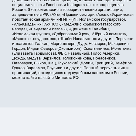
социальные сети Facebook и Instagram так же запрещены в
России. Экстремистские и террористические организации,
запрещенные в РФ: «АУЕ», «Правый сектор», «Азов», «Украинская
повстанческая армия», «ИГИЛ» (ИГ, Исламское государство),
«Аль-Каида», «УНА-УНСО», «Меджлис крымско-татарского
народа», «Свидетели Иеговы», «Движение Талибан»,
«Исламская группа», «Добровольчий рух», «Чёрный комитет»,
«Мужское государство», «Штабы Навального» и другие. Перечень
иноагентов: Галкин, Моргенштерн, Дудь, Невзоров, Макаревич,
Гордон, Мирон Фёдоров (Оксимирон), Смольянинов, Монеточка
(Елизавета Гардымова), ФБК, Навальный, Голос Америки,
Дождь, Медуза, Верзилов, Толоконникова, Понасенков,
Пивоваров, Быков, Шац, Глуховский, Долин, Троицкий, Земфира,
Гудков, Варламов, Прусикин и другие. Полный перечень лиц и
организаций, находящихся под судебным запретом в России,
можно найти на сайте Минюста РФ.