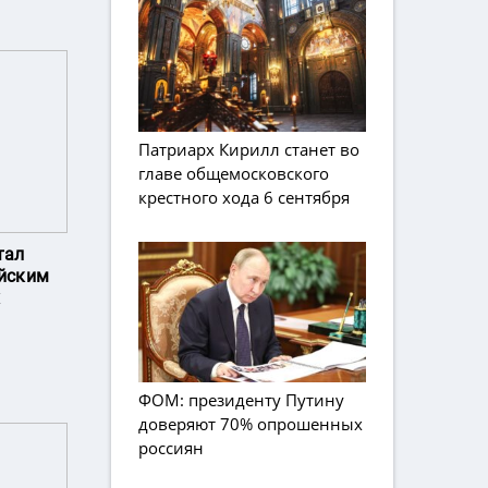
Патриарх Кирилл станет во
главе общемосковского
крестного хода 6 сентября
тал
йским
х
ФОМ: президенту Путину
доверяют 70% опрошенных
россиян