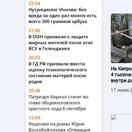
22:34
Нутрициолог Ионова: без
вреда за один раз можно есть
всего 300 граммов арбуза
21:06
В ООН призвали к защите
мирных жителей после атак
ВСУ в Геленджике
20:53
В ГД РФ призвали ввести
На Кипре
оценку психологического
4 тысячи
состояния матерей после
внутри д
родов
17 июля 2
20:36
Патриарх Кирилл станет во
главе общемосковского
крестного хода 6 сентября
12:09
Рецензия на роман Юрия
Воскобойникова «Операция