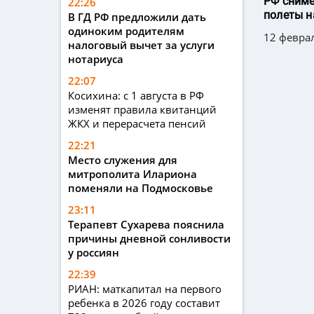
РФ сниме
22:26
полеты н
В ГД РФ предложили дать
одиноким родителям
12 феврал
налоговый вычет за услуги
нотариуса
22:07
Косихина: с 1 августа в РФ
изменят правила квитанций
ЖКХ и перерасчета пенсий
22:21
Место служения для
митрополита Илариона
поменяли на Подмосковье
23:11
Терапевт Сухарева пояснила
причины дневной сонливости
у россиян
22:39
РИАН: маткапитал на первого
ребенка в 2026 году составит