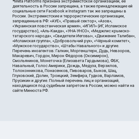
*Meta Platforms признана экстремистской организацией, её
деятельность в России запрещена, а также принадлежащие ей
социальные сети Facebook и Instagram так же запрещены в
России. Экстремистские и террористические организации,
запрещенные в РФ: «АУЕ», «Правый сектор», «Азов»,
«Украинская повстанческая армия», «ИГИЛ» (ИГ, Исламское
государство), «Аль-Каида», «УНА-УНСО», «Меджлис крымско-
татарского народа», «Свидетели Иеговы», «Движение Талибан»,
«Исламская группа», «Добровольчий рух», «Чёрный комитет»,
«Мужское государство», «Штабы Навального» и другие.
Перечень иноагентов: Галкин, Моргенштерн, Дудь, Невзоров,
Макаревич, Гордон, Мирон Фёдоров (Оксимирон),
Смольянинов, Монеточка (Елизавета Гардымова), ФБК,
Навальный, Голос Америки, Дождь, Медуза, Верзилов,
Толоконникова, Понасенков, Пивоваров, Быков, Шац,
Глуховский, Долин, Троицкий, Земфира, Гудков, Варламов,
Прусикин и другие. Полный перечень лиц и организаций,
находящихся под судебным запретом в России, можно найти на
сайте Минюста РФ.