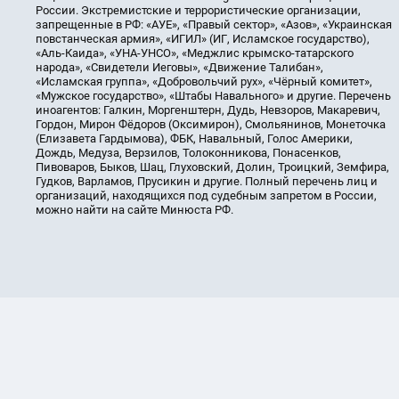
России. Экстремистские и террористические организации,
запрещенные в РФ: «АУЕ», «Правый сектор», «Азов», «Украинская
повстанческая армия», «ИГИЛ» (ИГ, Исламское государство),
«Аль-Каида», «УНА-УНСО», «Меджлис крымско-татарского
народа», «Свидетели Иеговы», «Движение Талибан»,
«Исламская группа», «Добровольчий рух», «Чёрный комитет»,
«Мужское государство», «Штабы Навального» и другие. Перечень
иноагентов: Галкин, Моргенштерн, Дудь, Невзоров, Макаревич,
Гордон, Мирон Фёдоров (Оксимирон), Смольянинов, Монеточка
(Елизавета Гардымова), ФБК, Навальный, Голос Америки,
Дождь, Медуза, Верзилов, Толоконникова, Понасенков,
Пивоваров, Быков, Шац, Глуховский, Долин, Троицкий, Земфира,
Гудков, Варламов, Прусикин и другие. Полный перечень лиц и
организаций, находящихся под судебным запретом в России,
можно найти на сайте Минюста РФ.