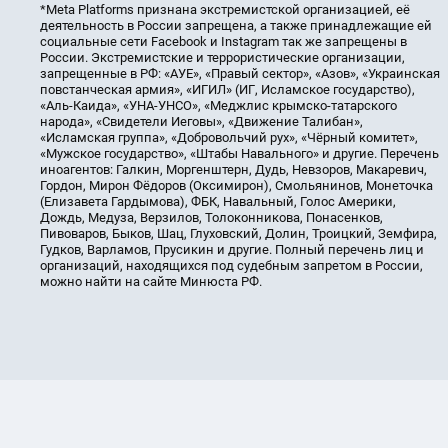
*Meta Platforms признана экстремистской организацией, её
деятельность в России запрещена, а также принадлежащие ей
социальные сети Facebook и Instagram так же запрещены в
России. Экстремистские и террористические организации,
запрещенные в РФ: «АУЕ», «Правый сектор», «Азов», «Украинская
повстанческая армия», «ИГИЛ» (ИГ, Исламское государство),
«Аль-Каида», «УНА-УНСО», «Меджлис крымско-татарского
народа», «Свидетели Иеговы», «Движение Талибан»,
«Исламская группа», «Добровольчий рух», «Чёрный комитет»,
«Мужское государство», «Штабы Навального» и другие. Перечень
иноагентов: Галкин, Моргенштерн, Дудь, Невзоров, Макаревич,
Гордон, Мирон Фёдоров (Оксимирон), Смольянинов, Монеточка
(Елизавета Гардымова), ФБК, Навальный, Голос Америки,
Дождь, Медуза, Верзилов, Толоконникова, Понасенков,
Пивоваров, Быков, Шац, Глуховский, Долин, Троицкий, Земфира,
Гудков, Варламов, Прусикин и другие. Полный перечень лиц и
организаций, находящихся под судебным запретом в России,
можно найти на сайте Минюста РФ.