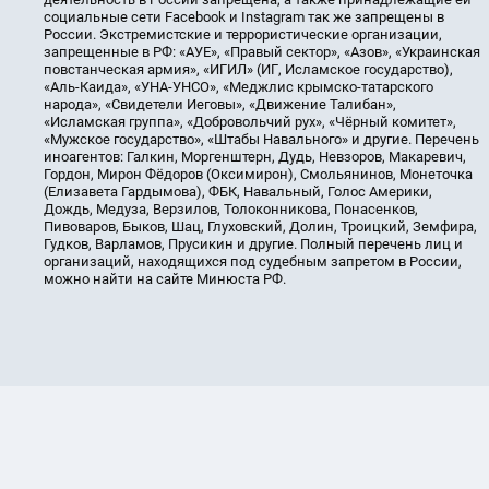
социальные сети Facebook и Instagram так же запрещены в
России. Экстремистские и террористические организации,
запрещенные в РФ: «АУЕ», «Правый сектор», «Азов», «Украинская
повстанческая армия», «ИГИЛ» (ИГ, Исламское государство),
«Аль-Каида», «УНА-УНСО», «Меджлис крымско-татарского
народа», «Свидетели Иеговы», «Движение Талибан»,
«Исламская группа», «Добровольчий рух», «Чёрный комитет»,
«Мужское государство», «Штабы Навального» и другие. Перечень
иноагентов: Галкин, Моргенштерн, Дудь, Невзоров, Макаревич,
Гордон, Мирон Фёдоров (Оксимирон), Смольянинов, Монеточка
(Елизавета Гардымова), ФБК, Навальный, Голос Америки,
Дождь, Медуза, Верзилов, Толоконникова, Понасенков,
Пивоваров, Быков, Шац, Глуховский, Долин, Троицкий, Земфира,
Гудков, Варламов, Прусикин и другие. Полный перечень лиц и
организаций, находящихся под судебным запретом в России,
можно найти на сайте Минюста РФ.