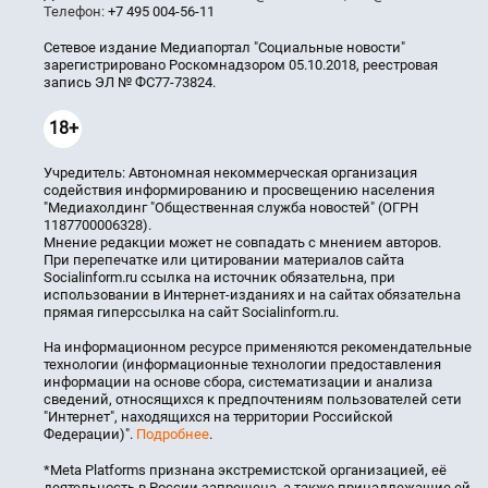
Телефон:
+7 495 004-56-11
Сетевое издание Медиапортал "Социальные новости"
зарегистрировано Роскомнадзором 05.10.2018, реестровая
запись ЭЛ № ФС77-73824.
18+
Учредитель: Автономная некоммерческая организация
содействия информированию и просвещению населения
"Медиахолдинг "Общественная служба новостей" (ОГРН
1187700006328).
Мнение редакции может не совпадать с мнением авторов.
При перепечатке или цитировании материалов сайта
Socialinform.ru ссылка на источник обязательна, при
использовании в Интернет-изданиях и на сайтах обязательна
прямая гиперссылка на сайт Socialinform.ru.
На информационном ресурсе применяются рекомендательные
технологии (информационные технологии предоставления
информации на основе сбора, систематизации и анализа
сведений, относящихся к предпочтениям пользователей сети
"Интернет", находящихся на территории Российской
Федерации)".
Подробнее
.
*Meta Platforms признана экстремистской организацией, её
деятельность в России запрещена, а также принадлежащие ей