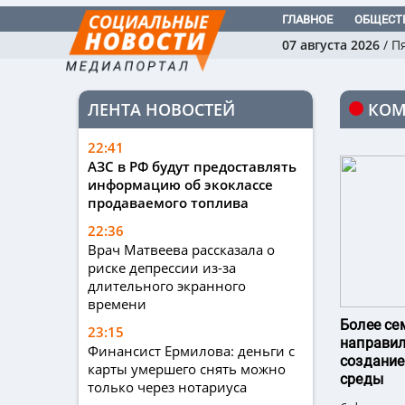
ГЛАВНОЕ
ОБЩЕСТ
07 августа 2026
/
П
ЛЕНТА НОВОСТЕЙ
КОМ
22:41
АЗС в РФ будут предоставлять
информацию об экоклассе
продаваемого топлива
22:36
Врач Матвеева рассказала о
риске депрессии из-за
длительного экранного
времени
Более се
23:15
направил
Финансист Ермилова: деньги с
создание
карты умершего снять можно
среды
только через нотариуса