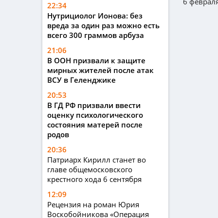
6 февраля
22:34
Нутрициолог Ионова: без
вреда за один раз можно есть
всего 300 граммов арбуза
21:06
В ООН призвали к защите
мирных жителей после атак
ВСУ в Геленджике
20:53
В ГД РФ призвали ввести
оценку психологического
состояния матерей после
родов
20:36
Патриарх Кирилл станет во
главе общемосковского
крестного хода 6 сентября
12:09
Рецензия на роман Юрия
Воскобойникова «Операция