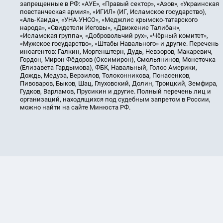
запрещенные в РФ: «АУЕ», «Правый сектор», «Азов», «Украинская
повстанческая армия», «ИГИЛ» (ИГ, Исламское государство),
«Аль-Каида», «УНА-УНСО», «Меджлис крымско-татарского
народа», «Свидетели Иеговы», «Движение Талибан»,
«Исламская группа», «Добровольчий рух», «Чёрный комитет»,
«Мужское государство», «Штабы Навального» и другие. Перечень
иноагентов: Галкин, Моргенштерн, Дудь, Невзоров, Макаревич,
Гордон, Мирон Фёдоров (Оксимирон), Смольянинов, Монеточка
(Елизавета Гардымова), ФБК, Навальный, Голос Америки,
Дождь, Медуза, Верзилов, Толоконникова, Понасенков,
Пивоваров, Быков, Шац, Глуховский, Долин, Троицкий, Земфира,
Гудков, Варламов, Прусикин и другие. Полный перечень лиц и
организаций, находящихся под судебным запретом в России,
можно найти на сайте Минюста РФ.