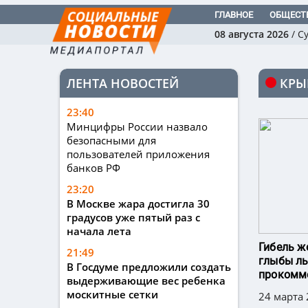
ГЛАВНОЕ
ОБЩЕСТ
08 августа 2026
/
С
ЛЕНТА НОВОСТЕЙ
КР
23:40
Минцифры России назвало
безопасными для
пользователей приложения
банков РФ
23:20
В Москве жара достигла 30
градусов уже пятый раз с
начала лета
Гибель ж
21:49
глыбы ль
В Госдуме предложили создать
прокомме
выдерживающие вес ребенка
москитные сетки
24 марта 