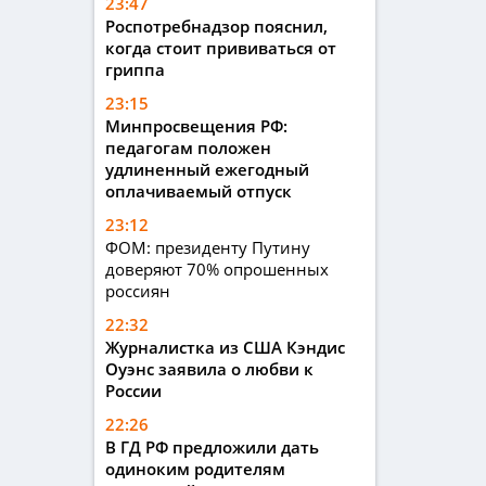
23:47
Роспотребнадзор пояснил,
когда стоит прививаться от
гриппа
23:15
Минпросвещения РФ:
педагогам положен
удлиненный ежегодный
оплачиваемый отпуск
23:12
ФОМ: президенту Путину
доверяют 70% опрошенных
россиян
22:32
Журналистка из США Кэндис
Оуэнс заявила о любви к
России
22:26
В ГД РФ предложили дать
одиноким родителям