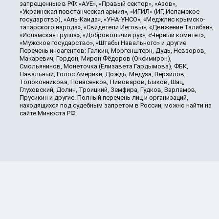
запрещенные в РФ: «АУЕ», «Правый сектор», «Азов»,
«Украинская повстанческая армия», «ИГИЛ» (ИГ, Исламское
государство), «Аль-Каида», «УНА-УНСО», «Меджлис крымско-
татарского народа», «Свидетели Иеговы», «Движение Талибан»,
«Исламская группа», «Добровольчий рух», «Чёрный комитет»,
«Мужское государство», «Штабы Навального» и другие.
Перечень иноагентов: Галкин, Моргенштерн, Дудь, Невзоров,
Макаревич, Гордон, Мирон Фёдоров (Оксимирон),
Смольянинов, Монеточка (Елизавета Гардымова), ФБК,
Навальный, Голос Америки, Дождь, Медуза, Верзилов,
Толоконникова, Понасенков, Пивоваров, Быков, Шац,
Глуховский, Долин, Троицкий, Земфира, Гудков, Варламов,
Прусикин и другие. Полный перечень лиц и организаций,
находящихся под судебным запретом в России, можно найти на
сайте Минюста РФ.