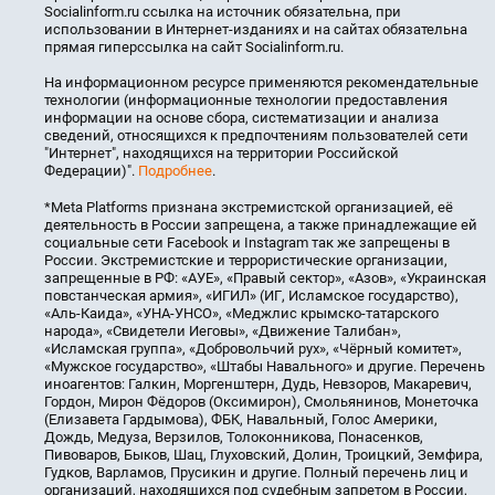
Socialinform.ru ссылка на источник обязательна, при
использовании в Интернет-изданиях и на сайтах обязательна
прямая гиперссылка на сайт Socialinform.ru.
На информационном ресурсе применяются рекомендательные
технологии (информационные технологии предоставления
информации на основе сбора, систематизации и анализа
сведений, относящихся к предпочтениям пользователей сети
"Интернет", находящихся на территории Российской
Федерации)".
Подробнее
.
*Meta Platforms признана экстремистской организацией, её
деятельность в России запрещена, а также принадлежащие ей
социальные сети Facebook и Instagram так же запрещены в
России. Экстремистские и террористические организации,
запрещенные в РФ: «АУЕ», «Правый сектор», «Азов», «Украинская
повстанческая армия», «ИГИЛ» (ИГ, Исламское государство),
«Аль-Каида», «УНА-УНСО», «Меджлис крымско-татарского
народа», «Свидетели Иеговы», «Движение Талибан»,
«Исламская группа», «Добровольчий рух», «Чёрный комитет»,
«Мужское государство», «Штабы Навального» и другие. Перечень
иноагентов: Галкин, Моргенштерн, Дудь, Невзоров, Макаревич,
Гордон, Мирон Фёдоров (Оксимирон), Смольянинов, Монеточка
(Елизавета Гардымова), ФБК, Навальный, Голос Америки,
Дождь, Медуза, Верзилов, Толоконникова, Понасенков,
Пивоваров, Быков, Шац, Глуховский, Долин, Троицкий, Земфира,
Гудков, Варламов, Прусикин и другие. Полный перечень лиц и
организаций, находящихся под судебным запретом в России,