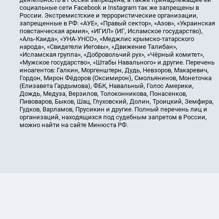
социальные сети Facebook и Instagram так же запрещены в
России. Экстремистские и террористические организации,
запрещенные в РФ: «АУЕ», «Правый сектор», «Азов», «Украинская
повстанческая армия», «ИГИЛ» (ИГ, Исламское государство),
«Аль-Каида», «УНА-УНСО», «Меджлис крымско-татарского
народа», «Свидетели Иеговы», «Движение Талибан»,
«Исламская группа», «Добровольчий рух», «Чёрный комитет»,
«Мужское государство», «Штабы Навального» и другие. Перечень
иноагентов: Галкин, Моргенштерн, Дудь, Невзоров, Макаревич,
Гордон, Мирон Фёдоров (Оксимирон), Смольянинов, Монеточка
(Елизавета Гардымова), ФБК, Навальный, Голос Америки,
Дождь, Медуза, Верзилов, Толоконникова, Понасенков,
Пивоваров, Быков, Шац, Глуховский, Долин, Троицкий, Земфира,
Гудков, Варламов, Прусикин и другие. Полный перечень лиц и
организаций, находящихся под судебным запретом в России,
можно найти на сайте Минюста РФ.