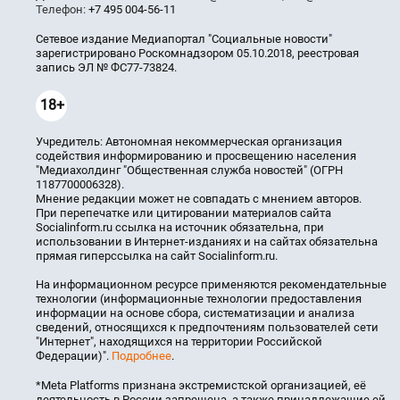
Телефон:
+7 495 004-56-11
Сетевое издание Медиапортал "Социальные новости"
зарегистрировано Роскомнадзором 05.10.2018, реестровая
запись ЭЛ № ФС77-73824.
18+
Учредитель: Автономная некоммерческая организация
содействия информированию и просвещению населения
"Медиахолдинг "Общественная служба новостей" (ОГРН
1187700006328).
Мнение редакции может не совпадать с мнением авторов.
При перепечатке или цитировании материалов сайта
Socialinform.ru ссылка на источник обязательна, при
использовании в Интернет-изданиях и на сайтах обязательна
прямая гиперссылка на сайт Socialinform.ru.
На информационном ресурсе применяются рекомендательные
технологии (информационные технологии предоставления
информации на основе сбора, систематизации и анализа
сведений, относящихся к предпочтениям пользователей сети
"Интернет", находящихся на территории Российской
Федерации)".
Подробнее
.
*Meta Platforms признана экстремистской организацией, её
деятельность в России запрещена, а также принадлежащие ей